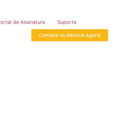
ortal de Assinatura
Suporte
Compre ou Renove Agora
FICADO DIGITAL
cliques você monta 
as necessidades.
Tipo de emissão: