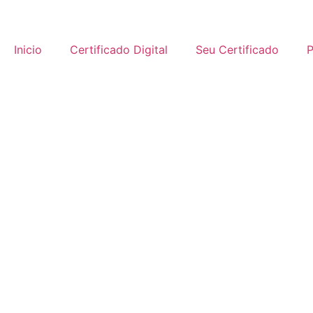
Inicio
Certificado Digital
Seu Certificado
P
ESCOLHA SEU CERTI
Com apenas alguns 
para atender as su
Primeiro escolha o 